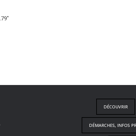
.79″
DÉCOUVRIR
6
DÉMARCHES, INFOS P