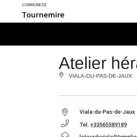
COMMUNE DE
Tournemire
Atelier hé
VIALA-DU-PAS-DE-JAUX
Viala-du-Pas-de-Jaux
Tel.
+33565589189
latourduviala@templie