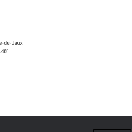
as-de-Jaux
.48″