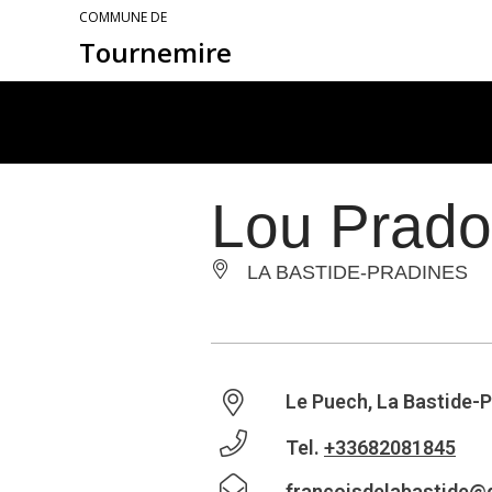
COMMUNE DE
Tournemire
Lou Prad
LA BASTIDE-PRADINES
Le Puech, La Bastide-
Tel.
+33682081845
francoisdelabastide@