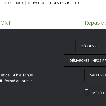
:
FACEBOOK
TWITTER
MESSENGER
PLUS
FORT
Repas de
DÉCOUVRIR
6
DÉMARCHES, INFOS P
h et de 14 h à 16h30
SALLES E
i : fermé au public
MÉTÉO