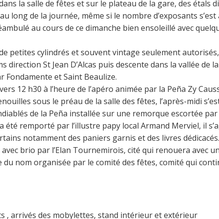
ans la salle de fêtes et sur le plateau de la gare, des étals
t au long de la journée, même si le nombre d’exposants s’e
a déambulé au cours de ce dimanche bien ensoleillé avec que
 petites cylindrés et souvent vintage seulement autorisés, 
s direction St Jean D’Alcas puis descente dans la vallée de
ar Fondamente et Saint Beaulize.
vers 12 h30 à l’heure de l’apéro animée par la Peña Zy Caus
enouilles sous le préau de la salle des fêtes, l’après-midi s’e
endiablés de la Peña installée sur une remorque escortée pa
a été remporté par l’illustre papy local Armand Merviel, il s’
ertains notamment des paniers garnis et des livres dédicacés
avec brio par l’Elan Tournemirois, cité qui renouera avec une
me du nom organisée par le comité des fêtes, comité qui contin
, arrivés des mobylettes, stand intérieur et extérieur