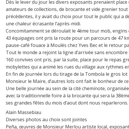
Dès le lever du jour les divers exposants prenaient place d
amateurs de collections, de brocante et vide grenier tou
précédentes, il y avait du choix pour tout le public qui 
une chaleur écrasante l’après-midi.
Concomitamment se déroulait le 4ème tour mob, engins de
43 équipages ont pris la route pour un parcours de 47 km
pause-café fouace à Moulés chez Yves Bec et le retour p
Tout le monde a rejoint la ligne d’arrivée sans encombre 
160 convives ont pris, par la suite, place pour le repas gr
mobylettes qui a animé les rues du village aux rythmes 
En fin de journée lors du tirage de la Tombola le gros lot 
Monsieur le Maire, d’autres lots ont fait le bonheur de c
Une belle journée au sein de la cité cheminote, organisée 
avec la traditionnelle foire à la brocante qui sera la 38è
ses grandes fêtes du mois d’aout dont nous reparlerons.
Alain Massebiau
Diverses photos au choix sont jointes
Peña, œuvres de Monsieur Merlou artiste local, exposants 