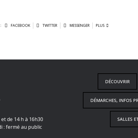
:
FACEBOOK
TWITTER
MESSENGER
PLUS
DÉCOUVRIR
6
DÉMARCHES, INFOS P
h et de 14 h à 16h30
SALLES E
i : fermé au public