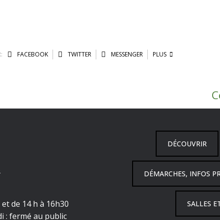
:
FACEBOOK
TWITTER
MESSENGER
PLUS
C
DÉCOUVRIR
6
DÉMARCHES, INFOS P
h et de 14 h à 16h30
SALLES E
i : fermé au public