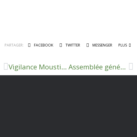
PARTAGER:
FACEBOOK
TWITTER
MESSENGER
PLUS
Vigilance Moustiques Tigres
Assemblée générale UNION SPORTIVE TOURNEMIRE ROQUEFORT