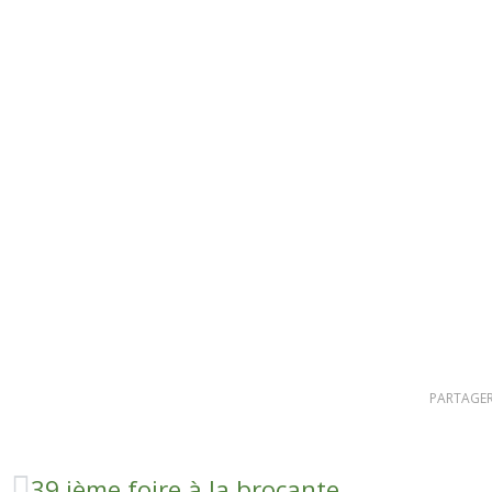
PARTAGER
39 ième foire à la brocante