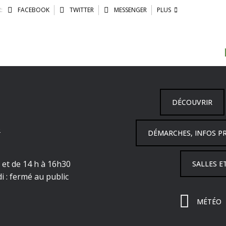
:
FACEBOOK
TWITTER
MESSENGER
PLUS
DÉCOUVRIR
6
DÉMARCHES, INFOS P
h et de 14 h à 16h30
SALLES E
i : fermé au public
MÉTÉO