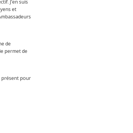
tif. J’en suis
oyens et
s Ambassadeurs
he de
rie permet de
ir présent pour