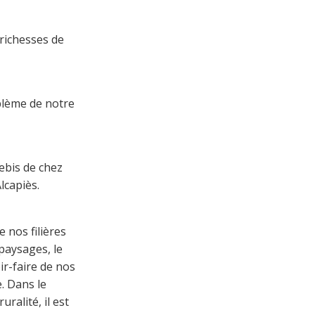
 richesses de
blème de notre
ebis de chez
lcapiès.
e nos filières
paysages, le
ir-faire de nos
. Dans le
ralité, il est