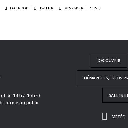
:
FACEBOOK
TWITTER
MESSENGER
PLUS
DÉCOUVRIR
6
DÉMARCHES, INFOS P
h et de 14 h à 16h30
SALLES E
i : fermé au public
MÉTÉO