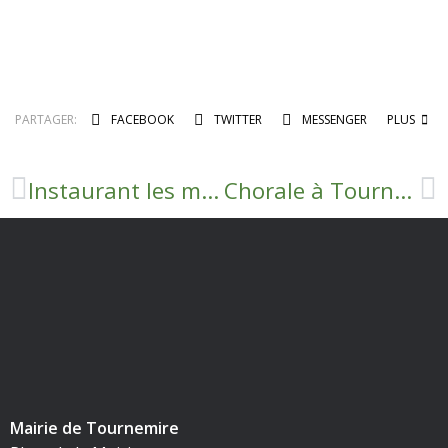
PARTAGER:
FACEBOOK
TWITTER
MESSENGER
PLUS
Instaurant les mesures de restrictions des usages de l’eau issue du milieu naturel et du réseau d’eau potable en période de sécheresse
Chorale à Tournemire
Mairie de Tournemire