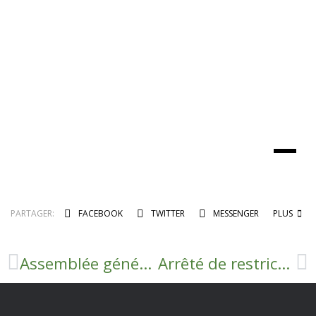
PARTAGER:
FACEBOOK
TWITTER
MESSENGER
PLUS
Assemblée générale UNION SPORTIVE TOURNEMIRE ROQUEFORT
Arrêté de restriction des prélèvements et usages de l’eau