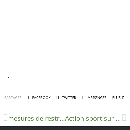
.
PARTAGER:
FACEBOOK
TWITTER
MESSENGER
PLUS
mesures de restrictions des usages de l’eau issue du milieu naturel et du réseau d’eau potable en période de sècheresse
Action sport sur ordonnance