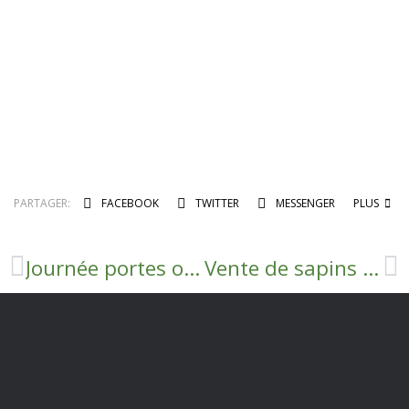
PARTAGER:
FACEBOOK
TWITTER
MESSENGER
PLUS
Journée portes ouvertes à Ecotri
Vente de sapins Nordmann à l’école de Crépounac