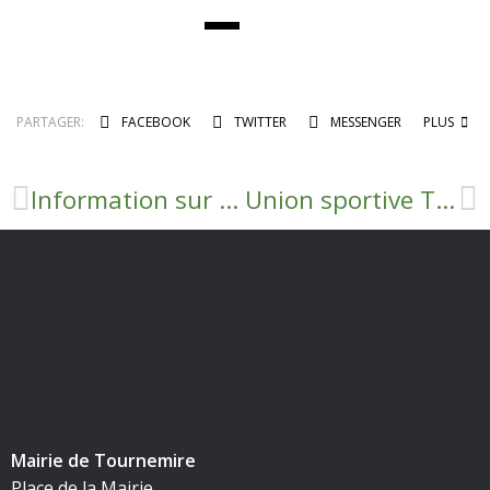
PARTAGER:
FACEBOOK
TWITTER
MESSENGER
PLUS
Information sur les feux de plein air
Union sportive Tournemire Roquefort
Mairie de Tournemire
Place de la Mairie