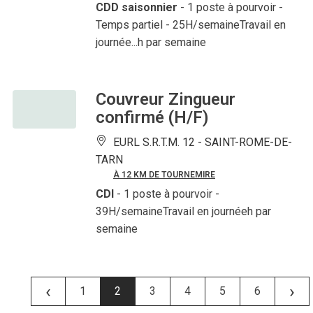
CDD saisonnier
- 1 poste à pourvoir
-
Temps partiel - 25H/semaineTravail en
journée...h par semaine
Couvreur Zingueur
confirmé (H/F)
EURL S.R.T.M. 12 -
SAINT-ROME-DE-
TARN
À 12 KM DE TOURNEMIRE
CDI
- 1 poste à pourvoir
-
39H/semaineTravail en journéeh par
semaine
‹
›
1
2
3
4
5
6